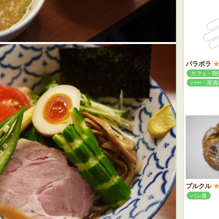
パラボラ
カフェ・喫
バー・居酒
プルクル
パン屋