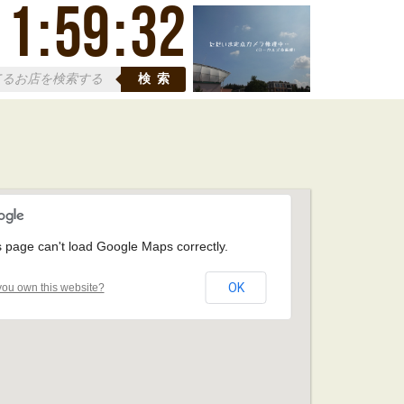
11
:
59
:
33
検索
s page can't load Google Maps correctly.
OK
ou own this website?