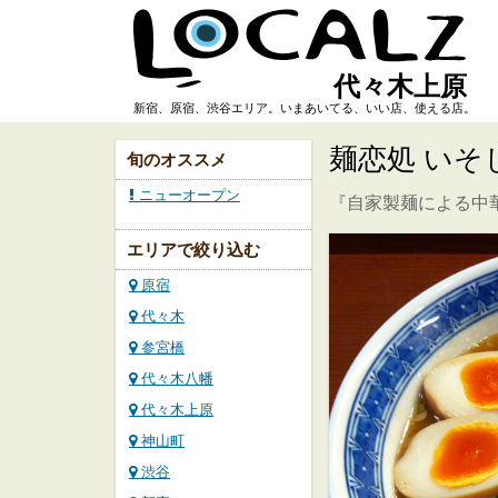
代々木上原
新宿、原宿、渋谷エリア。いまあいてる、いい店、使える店。
麺恋処 いそ
旬のオススメ
ニューオープン
『自家製麺による中
エリアで絞り込む
原宿
代々木
参宮橋
代々木八幡
代々木上原
神山町
渋谷