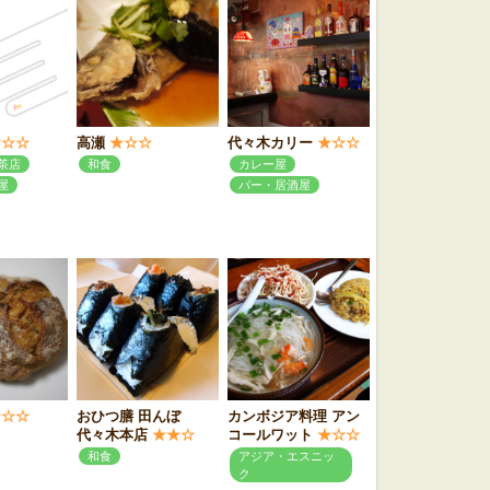
★☆☆
高瀬
★☆☆
代々木カリー
★☆☆
茶店
和食
カレー屋
屋
バー・居酒屋
★☆☆
おひつ膳 田んぼ
カンボジア料理 アン
代々木本店
★★☆
コールワット
★☆☆
和食
アジア・エスニッ
ク