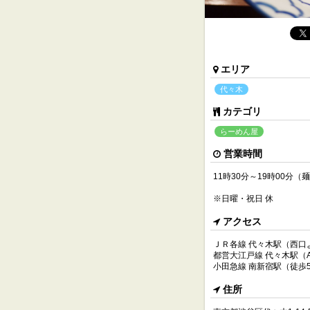
エリア
代々木
カテゴリ
らーめん屋
営業時間
11時30分～19時00分
※日曜・祝日 休
アクセス
ＪＲ各線 代々木駅（西口
都営大江戸線 代々木駅（
小田急線 南新宿駅（徒歩
住所