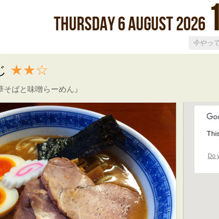
Thursday
6
August
2026
じ
★★☆
華そばと味噌らーめん』
Thi
Do y