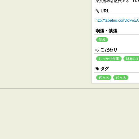
東京都渋谷区代々木1-14-
URL
http://tabelog.com/toky
喫煙・禁煙
禁煙
こだわり
しっかり食事
財布に
タグ
代々木
代々木