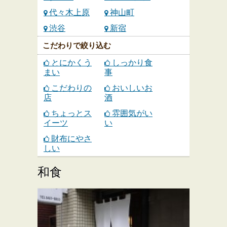
代々木上原
神山町
渋谷
新宿
こだわりで絞り込む
とにかくう
しっかり食
まい
事
こだわりの
おいしいお
店
酒
ちょっとス
雰囲気がい
イーツ
い
財布にやさ
しい
和食