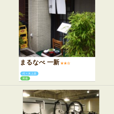
まるなべ 一新
★★☆
代々木上原
和食