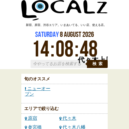
新宿、原宿、渋谷エリア。いまあいてる、いい店、使える店。
Saturday
8
August
2026
14
:
08
:
49
代々木上原
検索
旬のオススメ
ニューオー
プン
エリアで絞り込む
原宿
代々木
参宮橋
代々木八幡