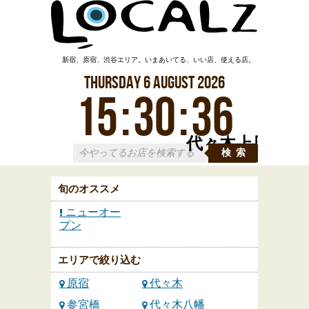
新宿、原宿、渋谷エリア。いまあいてる、いい店、使える店。
Thursday
6
August
2026
15
:
30
:
37
代々木上原
検索
旬のオススメ
ニューオー
プン
エリアで絞り込む
原宿
代々木
参宮橋
代々木八幡