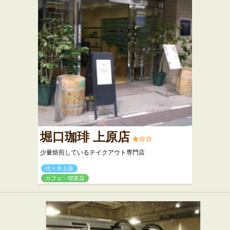
堀口珈琲 上原店
★☆☆
少量焙煎しているテイクアウト専門店
代々木上原
カフェ・喫茶店