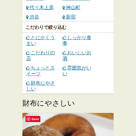
代々木上原
神山町
渋谷
新宿
こだわりで絞り込む
とにかくう
しっかり食
まい
事
こだわりの
おいしいお
店
酒
ちょっとス
雰囲気がい
イーツ
い
財布にやさ
しい
財布にやさしい
Save