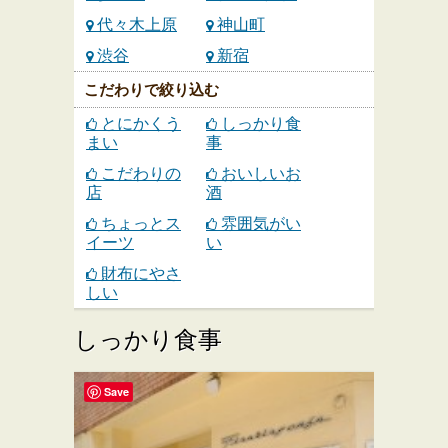
代々木上原
神山町
渋谷
新宿
こだわりで絞り込む
とにかくう
しっかり食
まい
事
こだわりの
おいしいお
店
酒
ちょっとス
雰囲気がい
イーツ
い
財布にやさ
しい
しっかり食事
Save