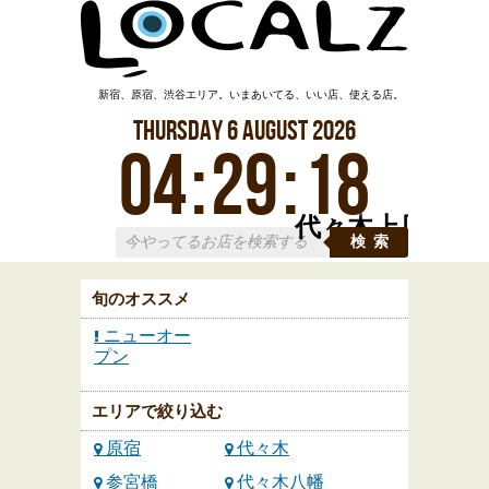
新宿、原宿、渋谷エリア。いまあいてる、いい店、使える店。
Thursday
6
August
2026
04
:
29
:
18
代々木上原
検索
旬のオススメ
ニューオー
プン
エリアで絞り込む
原宿
代々木
参宮橋
代々木八幡