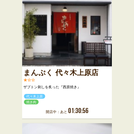
まんぷく 代々木上原店
★☆☆
ザブトン刺しを炙った『西原焼き』
代々木上原
焼き肉
01:30:56
開店中：あと