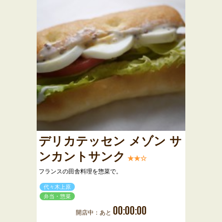
デリカテッセン メゾン サ
ンカントサンク
★★☆
フランスの田舎料理を惣菜で。
代々木上原
弁当・惣菜
00:00:00
開店中：あと