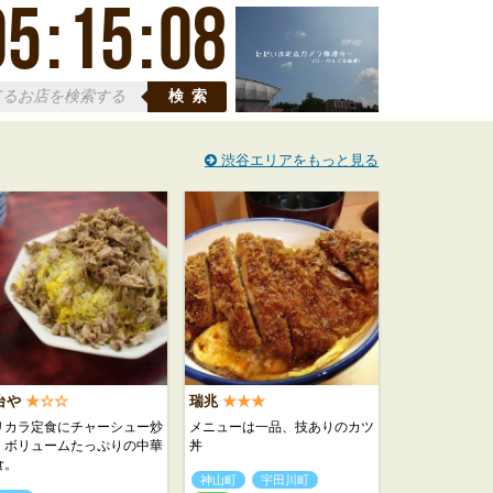
05
:
15
:
08
検索
渋谷エリアをもっと見る
台や
★☆☆
瑞兆
★★★
リカラ定食にチャーシュー炒
メニューは一品、技ありのカツ
。ボリュームたっぷりの中華
丼
食。
神山町
宇田川町