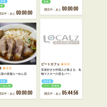
並木橋
和食
中華
00:00:00
開店中：あと
00:00:00
開店中：あと
ビートカフェ
★☆☆
楽
★☆☆
音楽好きや外国人が集まる、名
玄坂の老舗らーめん店
物マスターの居るバー。
道玄坂
道玄坂
らーめん屋
バー・居酒屋
00:00:00
05:44:56
開店中：あと
開店中：あと