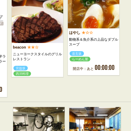
はやし
★☆☆
動物系＆魚介系の上品なダブル
スープ
beacon
★★☆
道玄坂
ニューヨークスタイルのグリル
半ラ
レストラン
らーめん屋
ラー
00:00:00
宮益坂
開店中：あと
西洋料理
0