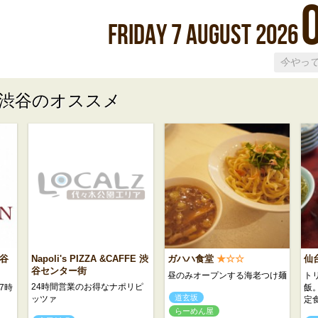
Friday
7
August
2026
渋谷のオススメ
谷
Napoli's PIZZA &CAFFE 渋
ガハハ食堂
★☆☆
仙
谷センター街
昼のみオープンする海老つけ麺
ト
24時間営業のお得なナポリピ
7時
飯
道玄坂
ッツァ
定
らーめん屋