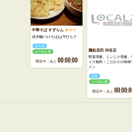
中華そば すずらん
★☆☆
清浄麺(つけそば)は平打ちで
並木橋
麺処花田 渋谷店
らーめん屋
野菜増量、ニンニク増量、
00:00:00
開店中：あと
イス無料！こだわりの味噌
メン
神泉
らーめん屋
00:00:0
開店中：あと