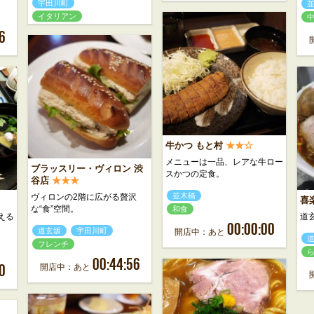
宇田川町
イタリアン
6
牛かつ もと村
★★☆
メニューは一品、レアな牛ロー
ブラッスリー・ヴィロン 渋
スかつの定食。
谷店
★★★
並木橋
ヴィロンの2階に広がる贅沢
喜
な“食”空間。
和食
える
道
00:00:00
道玄坂
宇田川町
開店中：あと
フレンチ
00:44:56
0
開店中：あと