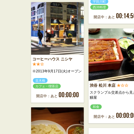
宇田川町
西洋料理
00:14:5
開店中：あと
コーヒーハウス ニシヤ
★★☆
※2013年9月17日(火)オープン
並木橋
渋谷 松川 本店
★☆☆
カフェ・喫茶店
スクランブル交差点から見
00:00:00
開店中：あと
鰻屋
和食
00:00:0
開店中：あと