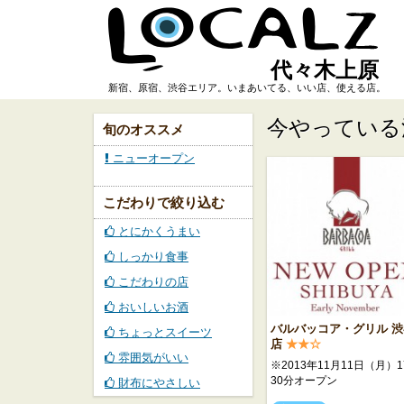
代々木上原
新宿、原宿、渋谷エリア。いまあいてる、いい店、使える店。
今やっている
旬のオススメ
ニューオープン
こだわりで絞り込む
とにかくうまい
しっかり食事
こだわりの店
おいしいお酒
バルバッコア・グリル 渋
ちょっとスイーツ
店
★★☆
雰囲気がいい
※2013年11月11日（月）1
30分オープン
財布にやさしい