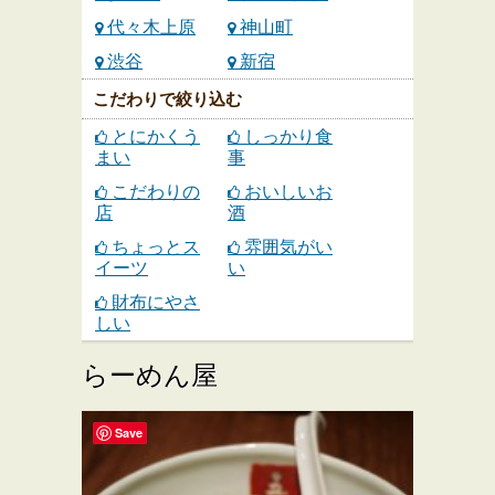
代々木上原
神山町
渋谷
新宿
こだわりで絞り込む
とにかくう
しっかり食
まい
事
こだわりの
おいしいお
店
酒
ちょっとス
雰囲気がい
イーツ
い
財布にやさ
しい
らーめん屋
Save