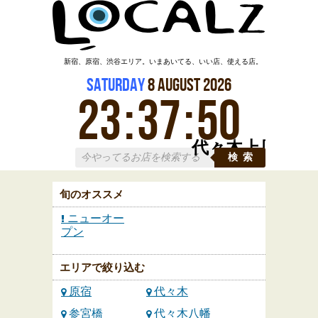
新宿、原宿、渋谷エリア。いまあいてる、いい店、使える店。
Saturday
8
August
2026
23
:
37
:
50
代々木上原
検索
旬のオススメ
ニューオー
プン
エリアで絞り込む
原宿
代々木
参宮橋
代々木八幡