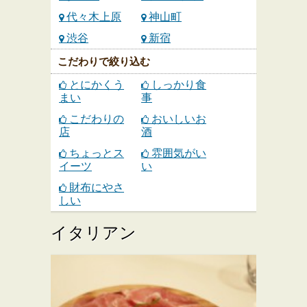
代々木上原
神山町
渋谷
新宿
こだわりで絞り込む
とにかくう
しっかり食
まい
事
こだわりの
おいしいお
店
酒
ちょっとス
雰囲気がい
イーツ
い
財布にやさ
しい
イタリアン