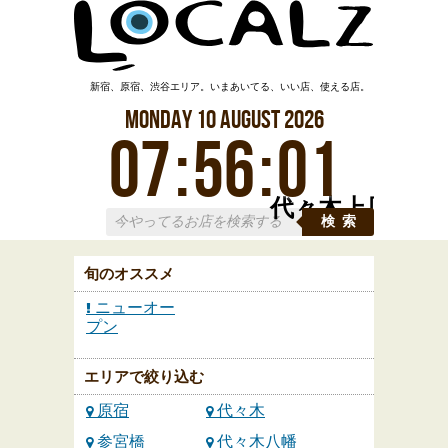
新宿、原宿、渋谷エリア。いまあいてる、いい店、使える店。
Monday
10
August
2026
07
:
56
:
02
代々木上原
検索
旬のオススメ
ニューオー
プン
エリアで絞り込む
原宿
代々木
参宮橋
代々木八幡