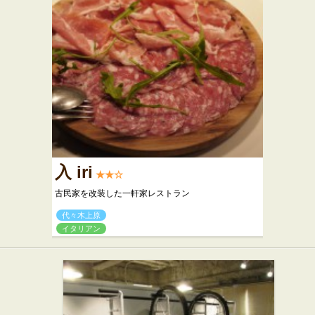
入 iri
★★☆
古民家を改装した一軒家レストラン
代々木上原
イタリアン