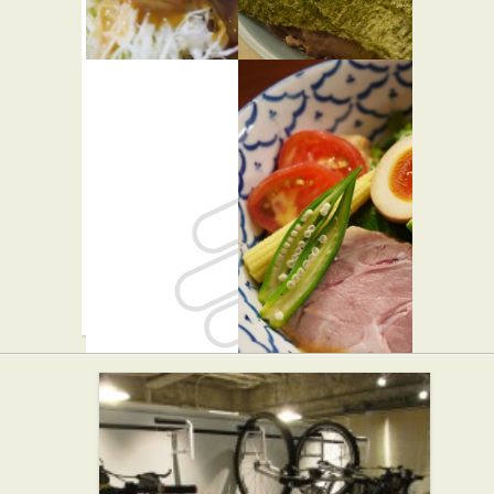
ク
ソルタナ
らすた
★☆☆
★☆☆
らーめん屋
洋食
パラボラ
麺恋処 い
★☆☆
そじ
★★☆
カフェ・喫茶店
らーめん屋
バー・居酒屋