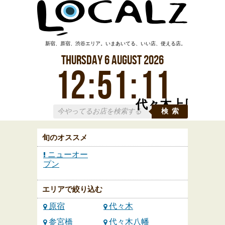
新宿、原宿、渋谷エリア。いまあいてる、いい店、使える店。
Thursday
6
August
2026
12
:
51
:
12
代々木上原
検索
旬のオススメ
ニューオー
プン
エリアで絞り込む
原宿
代々木
参宮橋
代々木八幡