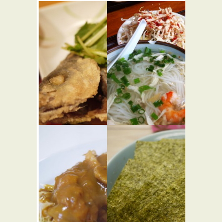
高瀬
カンボジ
★☆☆
ア料理 ア
和食
ンコール
ワット
★☆☆
アジア・エスニッ