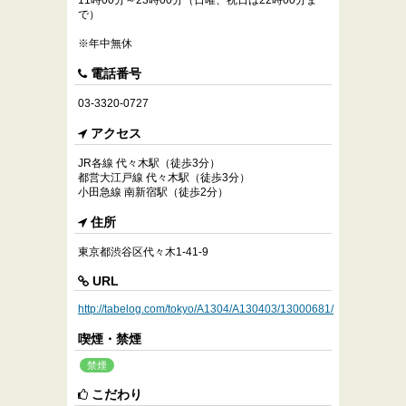
11時00分～23時00分（日曜、祝日は22時00分ま
で）
※年中無休
電話番号
03-3320-0727
アクセス
JR各線 代々木駅（徒歩3分）
都営大江戸線 代々木駅（徒歩3分）
小田急線 南新宿駅（徒歩2分）
住所
東京都渋谷区代々木1-41-9
URL
http://tabelog.com/tokyo/A1304/A130403/13000681/
喫煙・禁煙
禁煙
こだわり