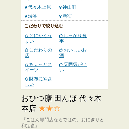
代々木上原
神山町
渋谷
新宿
こだわりで絞り込む
とにかくう
しっかり食
まい
事
こだわりの
おいしいお
店
酒
ちょっとス
雰囲気がい
イーツ
い
財布にやさ
しい
おひつ膳 田んぼ 代々木
本店
★★☆
『ごはん専門店ならではの、おにぎりと
和定食』