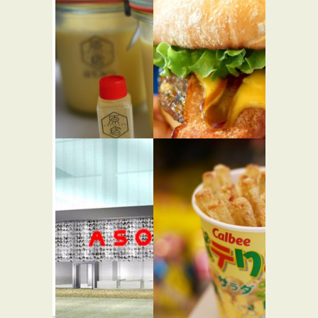
九州じゃ
ギャレッ
んがら 原
ト ポップ
宿1階店
コーン シ
ョップス
らーめん屋
原宿店
スイーツ
コロンバ
テディー
ン
ズ ビガー
★☆☆
バーガー
カフェ・喫茶店
スイーツ
渋谷
バーガーショップ