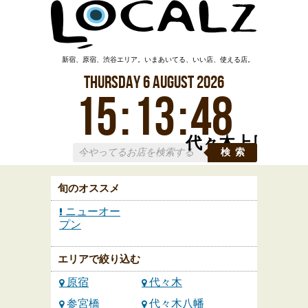
新宿、原宿、渋谷エリア。いまあいてる、いい店、使える店。
Thursday
6
August
2026
15
:
13
:
49
代々木上原
検索
旬のオススメ
ニューオー
プン
エリアで絞り込む
原宿
代々木
参宮橋
代々木八幡