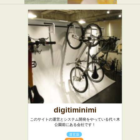
ASOKO 原
カルビー
宿店
プラス 原
宿竹下通り
店
スイーツ
digitiminimi
このサイトの運営とシステム開発をやっている代々木
公園前にある会社です！
道玄坂