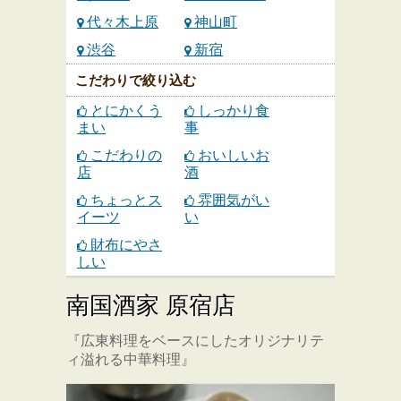
代々木上原
神山町
渋谷
新宿
こだわりで絞り込む
とにかくう
しっかり食
まい
事
こだわりの
おいしいお
店
酒
ちょっとス
雰囲気がい
イーツ
い
財布にやさ
しい
南国酒家 原宿店
『広東料理をベースにしたオリジナリテ
ィ溢れる中華料理』