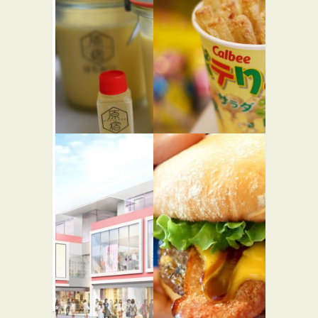
ギャレッ
南国酒家
ト ポップ
原宿店
コーン シ
中華
ョップス
原宿店
スイーツ
コロンバ
カルビー
ン
プラス 原
★☆☆
宿竹下通り
カフェ・喫茶店
スイーツ
店
スイーツ