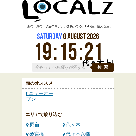
新宿、原宿、渋谷エリア。いまあいてる、いい店、使える店。
Saturday
8
August
2026
19
:
15
:
21
代々木上原
検索
旬のオススメ
ニューオー
プン
エリアで絞り込む
原宿
代々木
参宮橋
代々木八幡