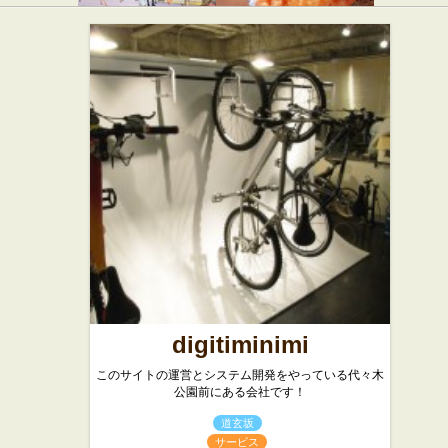
キュート
テディー
キューブ
ズ ビガー
ハラジュ
バーガー
ク
渋谷
バーガーショップ
digitiminimi
このサイトの運営とシステム開発をやっている代々木
公園前にある会社です！
道玄坂
サービス