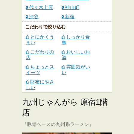
代々木上原
神山町
渋谷
新宿
こだわりで絞り込む
とにかくう
しっかり食
まい
事
こだわりの
おいしいお
店
酒
ちょっとス
雰囲気がい
イーツ
い
財布にやさ
しい
九州じゃんがら 原宿1階
店
『豚骨ベースの九州系ラーメン』