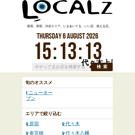
新宿、原宿、渋谷エリア。いまあいてる、いい店、使える店。
Thursday
6
August
2026
15
:
13
:
14
代々木上原
検索
旬のオススメ
ニューオー
プン
エリアで絞り込む
原宿
代々木
参宮橋
代々木八幡