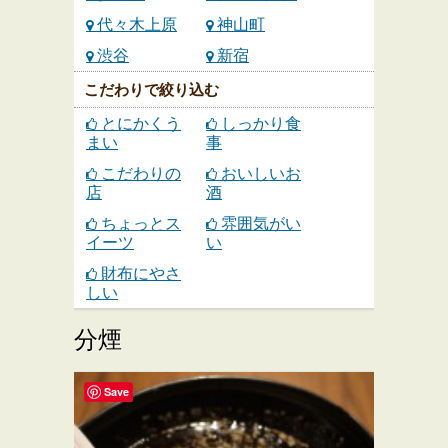
代々木上原
神山町
渋谷
新宿
こだわりで絞り込む
とにかくう
しっかり食
まい
事
こだわりの
おいしいお
店
酒
ちょっとス
雰囲気がい
イーツ
い
財布にやさ
しい
分煙
Save