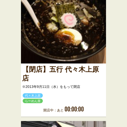
【閉店】五行 代々木上原
店
※2013年9月11日（水）をもって閉店
代々木上原
らーめん屋
00:00:00
開店中：あと