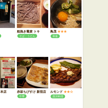
粗挽き蕎麦 トキ
鳥茂
★★★
そば・うどん
和食
 本店
赤坂ちびすけ 新宿店
ルモンド
★★☆
中華
西洋料理