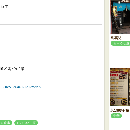
、終了
風雲児
らーめん屋
6 相馬ビル 1階
o/A1304/A130401/13125862/
老辺餃子館
中華
かり食事
おいしいお酒