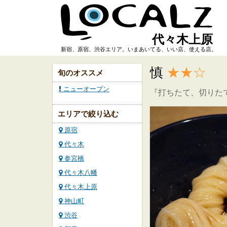
代々木上原
新宿、原宿、渋谷エリア。いまあいてる、いい店、使える店。
慎
★★☆
旬のオススメ
ニューオープン
『打ちたて、切りた
エリアで絞り込む
原宿
代々木
参宮橋
代々木八幡
代々木上原
神山町
渋谷