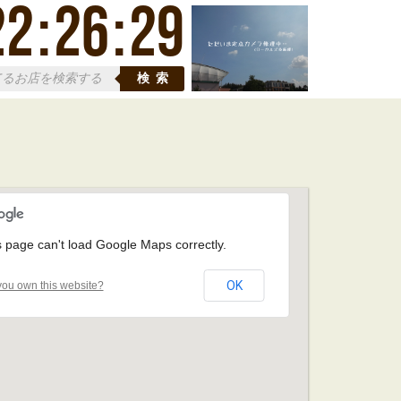
22
:
26
:
30
検索
s page can't load Google Maps correctly.
OK
ou own this website?