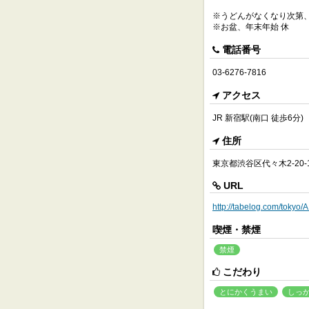
※うどんがなくなり次第
※お盆、年末年始 休
電話番号
03-6276-7816
アクセス
JR 新宿駅(南口 徒歩6分)
住所
東京都渋谷区代々木2-20-1
URL
http://tabelog.com/toky
喫煙・禁煙
禁煙
こだわり
とにかくうまい
しっ