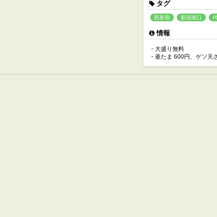
タグ
西新宿
新宿南口
情報
・大盛り無料
・釜たま 600円、ゲソ天ざ