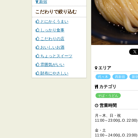
新宿
こだわりで絞り込む
とにかくうまい
しっかり食事
こだわりの店
おいしいお酒
ちょっとスイーツ
雰囲気がいい
エリア
財布にやさしい
代々木
西新宿
新
カテゴリ
そば・うどん
営業時間
月～木、日・祝
11:00～23:00(L.O. 22:00)
金・土
11:00～24:00(L.O. 23:00)