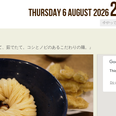
Thursday
6
August
2026
て、茹でたて。コシとノビのあるこだわりの麺。』
Thi
Do y