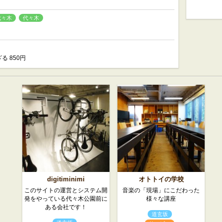
代々木
代々木
る 850円
digitiminimi
オトトイの学校
このサイトの運営とシステム開
音楽の「現場」にこだわった
発をやっている代々木公園前に
様々な講座
ある会社です！
道玄坂