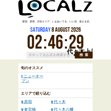
新宿、原宿、渋谷エリア。いまあいてる、いい店、使える店。
Saturday
8
August
2026
02
:
46
:
30
代々木上原
検索
旬のオススメ
ニューオー
プン
エリアで絞り込む
原宿
代々木
参宮橋
代々木八幡