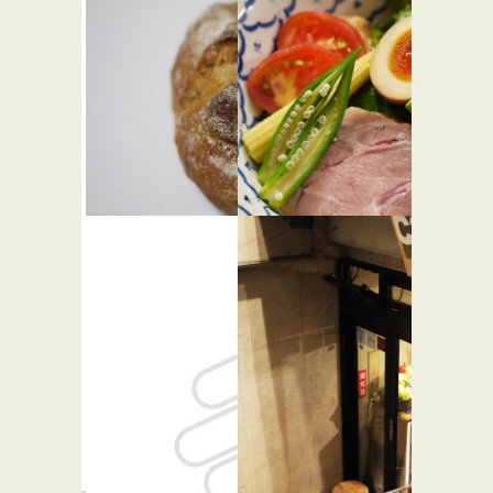
京野菜ダイ
代々木カリ
ニング グ
ー
★☆☆
リーンス
カレー屋
バー・居酒屋
ポット
★☆☆
フレンチ
プルクル
麺恋処 い
★☆☆
そじ
★★☆
パン屋
らーめん屋