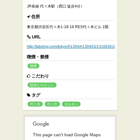
JR各線 代々木駅（西口 徒歩4分）
住所
東京都渋谷区代々木1-18-16 RES代々木ビル 1階
URL
http://tabelog.com/tokyo/A1304/A130403/13106361/
喫煙・禁煙
喫煙
こだわり
財布にやさしい
タグ
代々木
代々木
ホルモン
This page can't load Google Maps