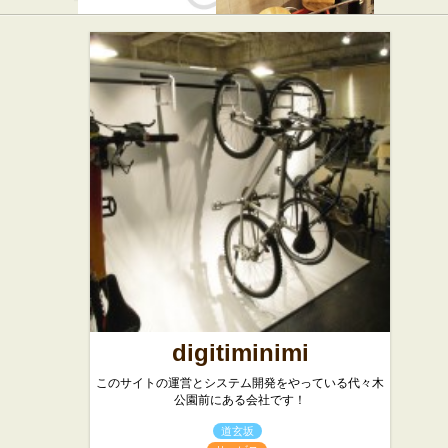
パラボラ
野菜を食べ
★☆☆
るカレー
カフェ・喫茶店
camp
バー・居酒屋
★☆☆
カレー屋
digitiminimi
このサイトの運営とシステム開発をやっている代々木
公園前にある会社です！
道玄坂