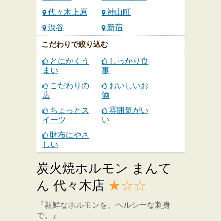
代々木上原
神山町
渋谷
新宿
こだわりで絞り込む
とにかくう
しっかり食
まい
事
こだわりの
おいしいお
店
酒
ちょっとス
雰囲気がい
イーツ
い
財布にやさ
しい
炭火焼ホルモン まんて
ん 代々木店
★☆☆
『新鮮なホルモンを、ヘルシーな刺身
で。』