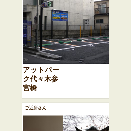
アットパー
ク代々木参
宮橋
ご近所さん