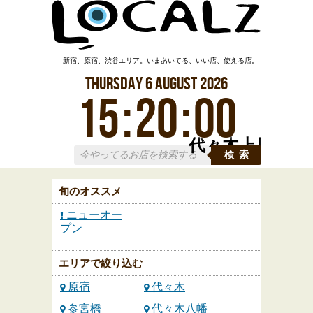
新宿、原宿、渋谷エリア。いまあいてる、いい店、使える店。
Thursday
6
August
2026
15
:
20
:
00
代々木上原
検索
旬のオススメ
ニューオー
プン
エリアで絞り込む
原宿
代々木
参宮橋
代々木八幡