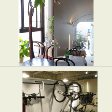
RAJA
ミトラタ
★☆☆
カセ
カレー屋
★☆☆
和食
クレビィ
イル ヴィ
ス
スキオ
★☆☆
★★☆
カフェ・喫茶店
イタリアン