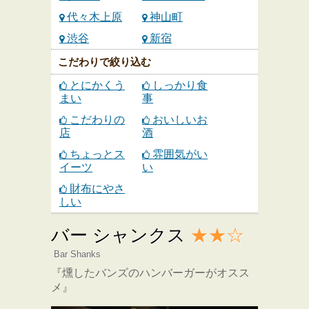
代々木上原
神山町
渋谷
新宿
こだわりで絞り込む
とにかくう
しっかり食
まい
事
こだわりの
おいしいお
店
酒
ちょっとス
雰囲気がい
イーツ
い
財布にやさ
しい
バー シャンクス
★★☆
Bar Shanks
『燻したバンズのハンバーガーがオスス
メ』