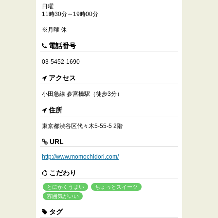
日曜
11時30分～19時00分
※月曜 休
電話番号
03-5452-1690
アクセス
小田急線 参宮橋駅（徒歩3分）
住所
東京都渋谷区代々木5-55-5 2階
URL
http://www.momochidori.com/
こだわり
とにかくうまい
ちょっとスイーツ
雰囲気がいい
タグ