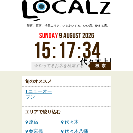
新宿、原宿、渋谷エリア。いまあいてる、いい店、使える店。
Sunday
9
August
2026
15
:
17
:
34
代々木上原
検索
旬のオススメ
ニューオー
プン
エリアで絞り込む
原宿
代々木
参宮橋
代々木八幡