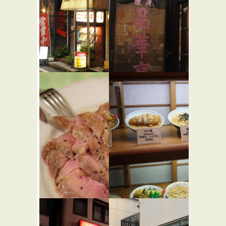
さつき
品華亭
★☆☆
バー・居酒屋
中華