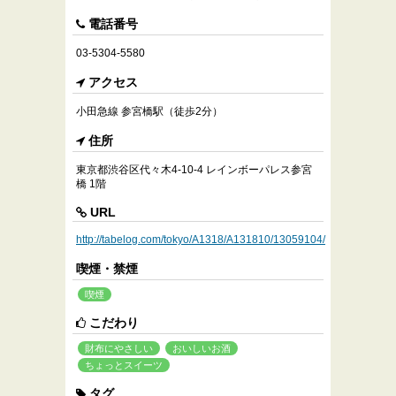
電話番号
03-5304-5580
アクセス
小田急線 参宮橋駅（徒歩2分）
住所
東京都渋谷区代々木4-10-4 レインボーパレス参宮
橋 1階
URL
http://tabelog.com/tokyo/A1318/A131810/13059104/
喫煙・禁煙
喫煙
こだわり
財布にやさしい
おいしいお酒
ちょっとスイーツ
タグ