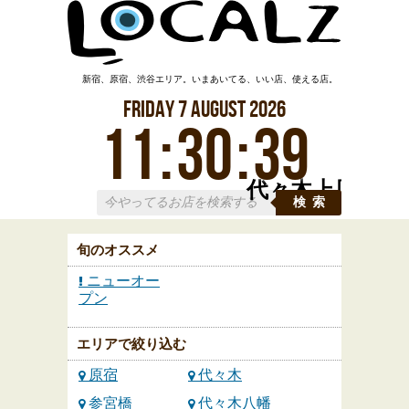
新宿、原宿、渋谷エリア。いまあいてる、いい店、使える店。
Friday
7
August
2026
11
:
30
:
40
代々木上原
検索
旬のオススメ
ニューオー
プン
エリアで絞り込む
原宿
代々木
参宮橋
代々木八幡