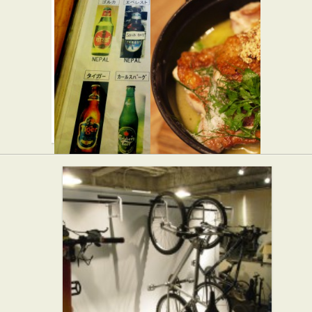
すしダイ
代々木屋
ニング 清
そば・うどん
水
和食
ヒマラヤ
ライフ サ
カリー 参
ン
★★☆
宮橋店
フレンチ
★☆☆
カフェ・喫茶店
カレー屋