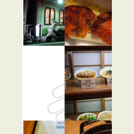
上海飯店
アミーゴ
★☆☆
デ サンイ
中華
シドロ
西洋料理