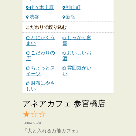
代々木上原
神山町
渋谷
新宿
こだわりで絞り込む
とにかくう
しっかり食
まい
事
こだわりの
おいしいお
店
酒
ちょっとス
雰囲気がい
イーツ
い
財布にやさ
しい
アネアカフェ 参宮橋店
★☆☆
anea cafe
『犬と入れる万能カフェ』