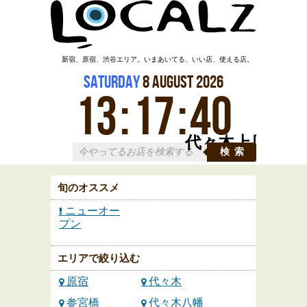
新宿、原宿、渋谷エリア。いまあいてる、いい店、使える店。
Saturday
8
August
2026
13
:
17
:
40
代々木上原
検索
旬のオススメ
ニューオー
プン
エリアで絞り込む
原宿
代々木
参宮橋
代々木八幡