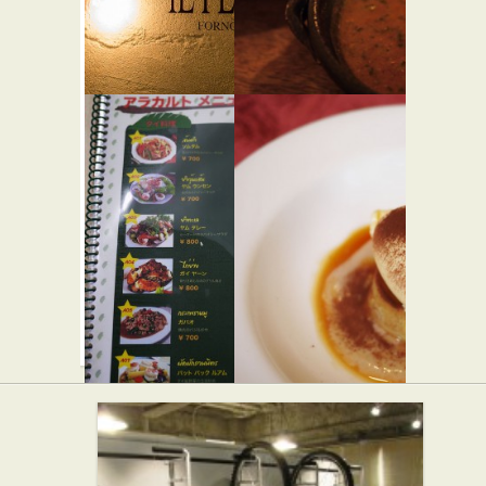
イル・ペ
ライオン
ンティー
シェア
★☆☆
ト
カレー屋
★★★
イタリアン
バイトー
キノシタ
★☆☆
ンク