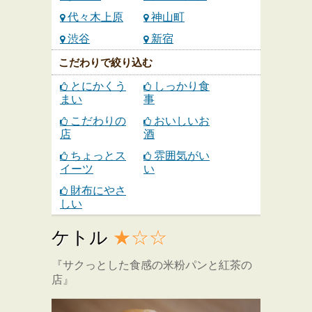
代々木上原
神山町
渋谷
新宿
こだわりで絞り込む
とにかくう
しっかり食
まい
事
こだわりの
おいしいお
店
酒
ちょっとス
雰囲気がい
イーツ
い
財布にやさ
しい
ケトル
★☆☆
『サクっとした食感の米粉パンと紅茶の
店』