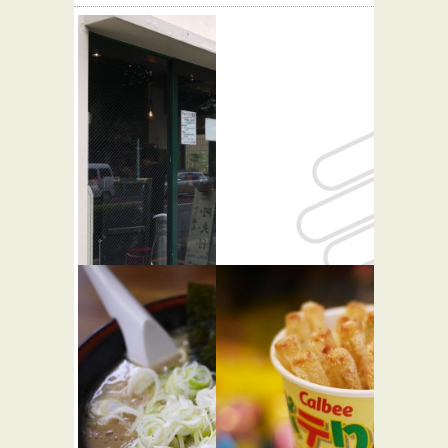
AFURI 原
みのりん
宿
ご
★☆☆
らーめん屋
カレー屋