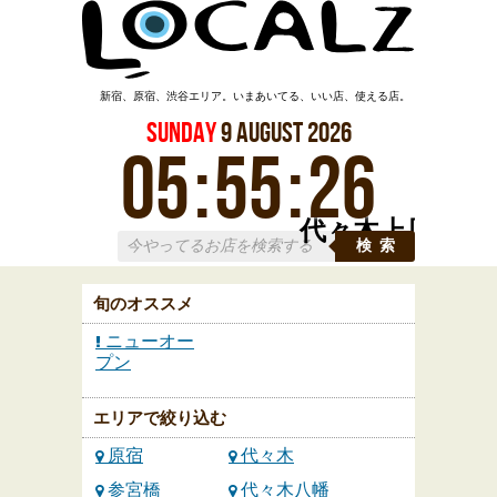
新宿、原宿、渋谷エリア。いまあいてる、いい店、使える店。
Sunday
9
August
2026
05
:
55
:
27
代々木上原
検索
旬のオススメ
ニューオー
プン
エリアで絞り込む
原宿
代々木
参宮橋
代々木八幡