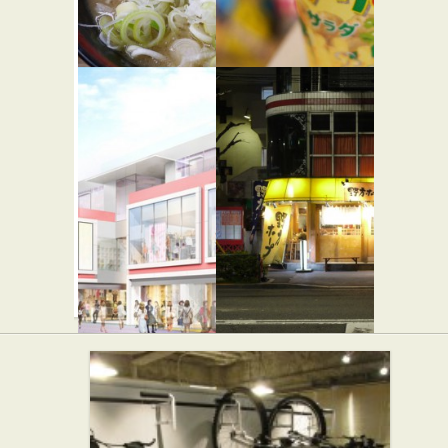
せい家 原
カルビー
宿店
プラス 原
宿竹下通り
らーめん屋
店
スイーツ
キュート
野方ホープ
キューブ
原宿店
★☆☆
らーめん屋