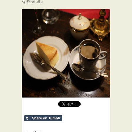
な喫茶店』