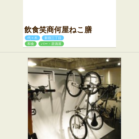
飲食笑商何屋ねこ膳
代々木
新宿三丁目
和食
バー・居酒屋