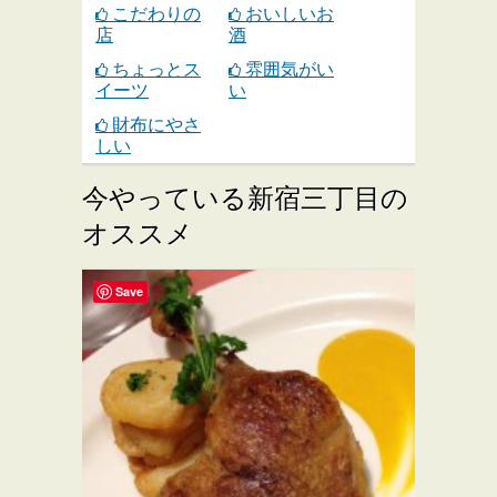
こだわりの
おいしいお
店
酒
ちょっとス
雰囲気がい
イーツ
い
財布にやさ
しい
今やっている新宿三丁目の
オススメ
Save