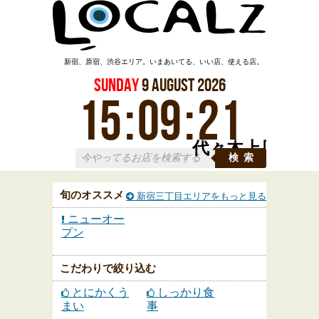
新宿、原宿、渋谷エリア。いまあいてる、いい店、使える店。
Sunday
9
August
2026
15
:
09
:
22
代々木上原
検索
旬のオススメ
新宿三丁目エリアをもっと見る
ニューオー
プン
こだわりで絞り込む
とにかくう
しっかり食
まい
事