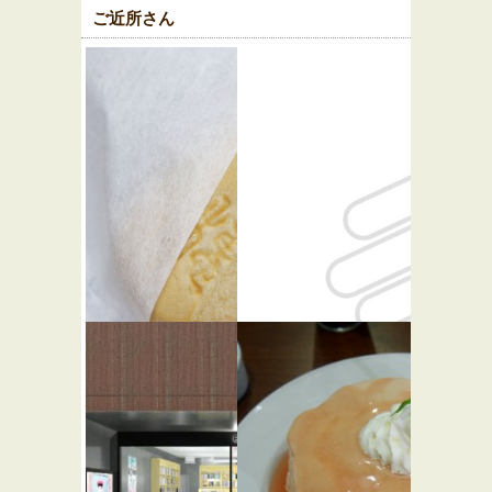
ご近所さん
瑞穂
ビルズ 東
★★☆
急プラザ
スイーツ
表参道原宿