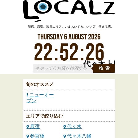
新宿、原宿、渋谷エリア。いまあいてる、いい店、使える店。
Thursday
6
August
2026
22
:
52
:
27
代々木上原
検索
旬のオススメ
ニューオー
プン
エリアで絞り込む
原宿
代々木
参宮橋
代々木八幡