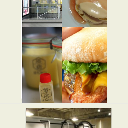
★★☆
西洋料理
スイーツ
BOOKMARC
シナモン
ズ レスト
ラン
西洋料理
コロンバ
テディー
ン
ズ ビガー