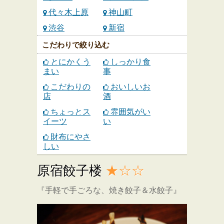
代々木上原
神山町
渋谷
新宿
こだわりで絞り込む
とにかくう
しっかり食
まい
事
こだわりの
おいしいお
店
酒
ちょっとス
雰囲気がい
イーツ
い
財布にやさ
しい
原宿餃子楼
★☆☆
『手軽で手ごろな、焼き餃子＆水餃子』